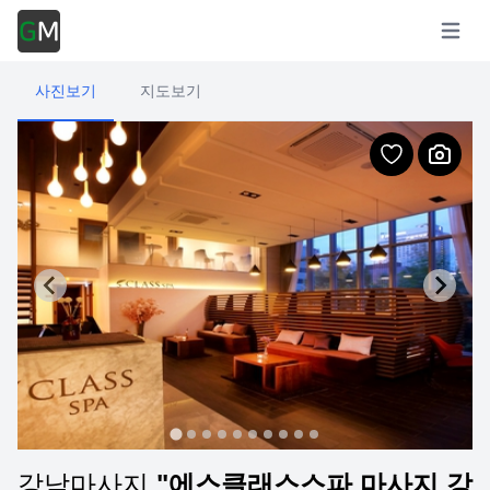
Open m
사진보기
지도보기
강남마사지
"에스클래스스파 마사지 강