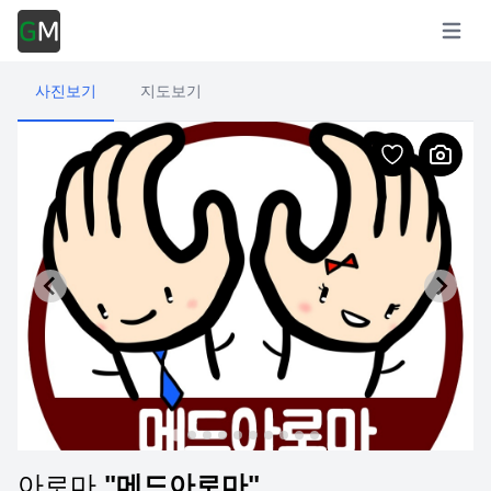
Open m
사진보기
지도보기
아로마
"메드아로마"