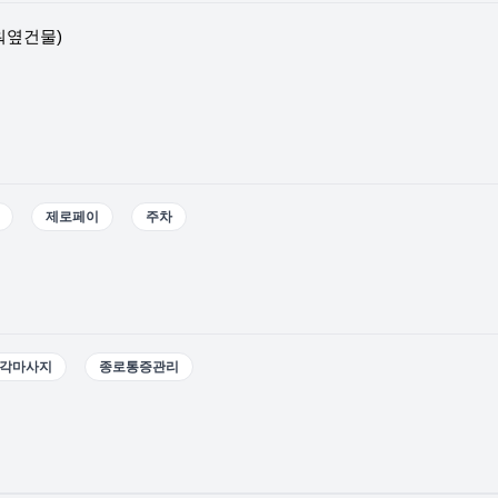
워옆건물)
제로페이
주차
각마사지
종로통증관리