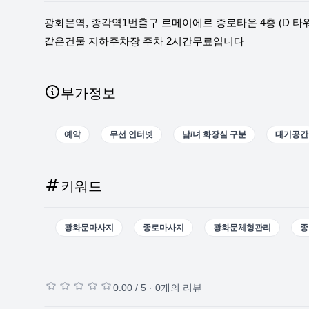
광화문역, 종각역1번출구 르메이에르 종로타운 4층 (D 타
같은건물 지하주차장 주차 2시간무료입니다
부가정보
예약
무선 인터넷
남/녀 화장실 구분
대기공간
키워드
광화문마사지
종로마사지
광화문체형관리
종
0.00
/ 5 ·
0
개의 리뷰