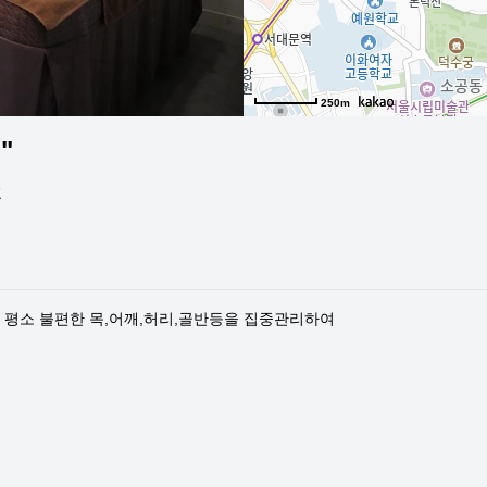
250m
"
호
평소 불편한 목,어깨,허리,골반등을 집중관리하여