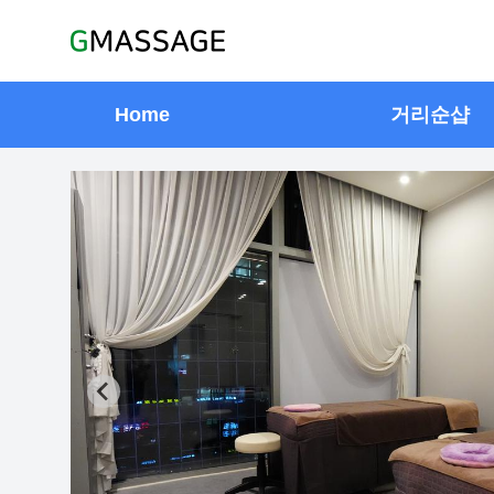
Home
거리순샵