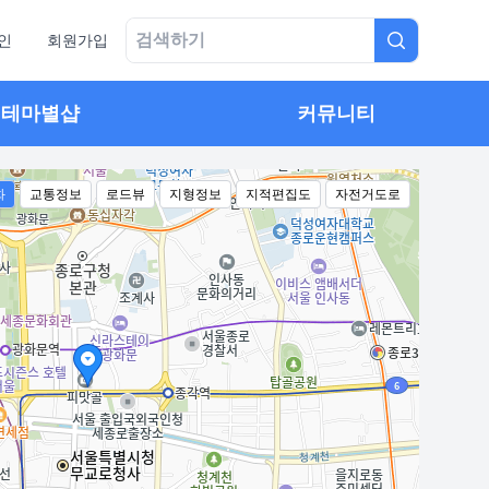
인
회원가입
테마별샵
커뮤니티
화
교통정보
로드뷰
지형정보
지적편집도
자전거도로