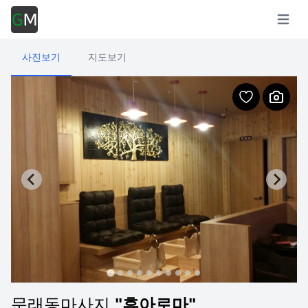
Open m
사진보기
지도보기
문래동마사지
"휴아로마"