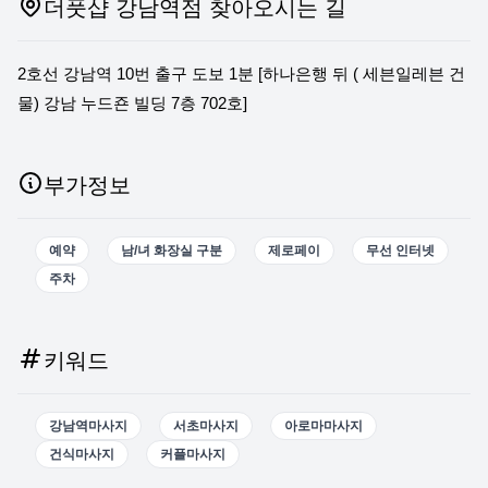
더풋샵 강남역점 찾아오시는 길
2호선 강남역 10번 출구 도보 1분 [하나은행 뒤 ( 세븐일레븐 건
물) 강남 누드죤 빌딩 7층 702호]
부가정보
예약
남/녀 화장실 구분
제로페이
무선 인터넷
주차
키워드
강남역마사지
서초마사지
아로마마사지
건식마사지
커플마사지