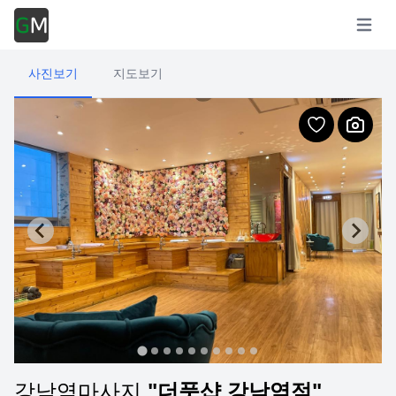
Open m
사진보기
지도보기
강남역마사지
"더풋샵 강남역점"