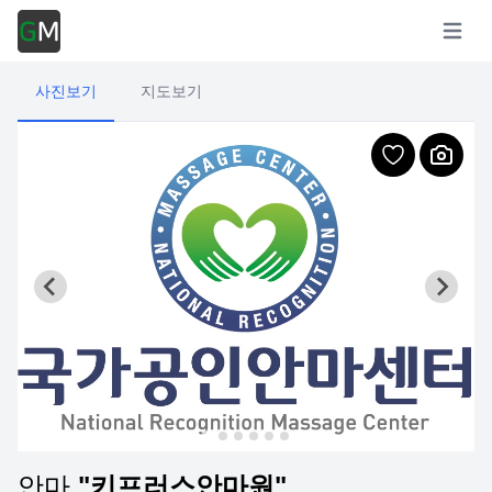
Open m
사진보기
지도보기
안마
"키프러스안마원"