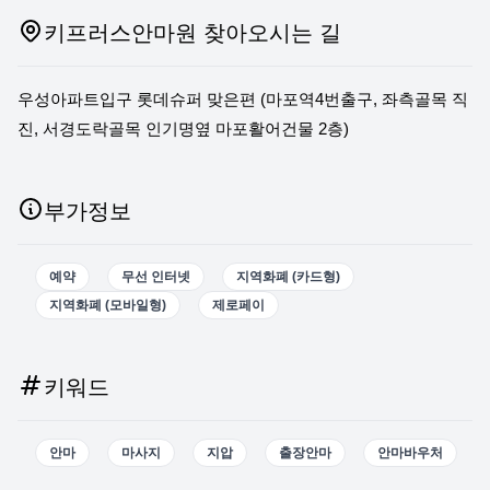
키프러스안마원 찾아오시는 길
우성아파트입구 롯데슈퍼 맞은편 (마포역4번출구, 좌측골목 직
진, 서경도락골목 인기명옆 마포활어건물 2층)
부가정보
예약
무선 인터넷
지역화폐 (카드형)
지역화폐 (모바일형)
제로페이
키워드
안마
마사지
지압
출장안마
안마바우처