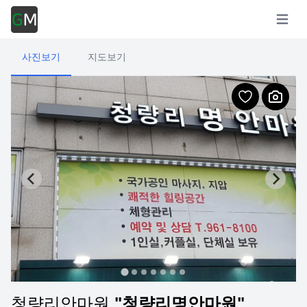
Open m
사진보기
지도보기
청량리안마원
"청량리명안마원"