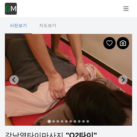
Open m
사진보기
지도보기
강남역타이마사지
"O2타이"