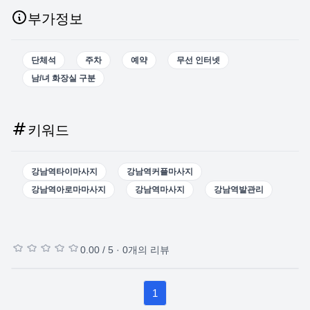
부가정보
단체석
주차
예약
무선 인터넷
남/녀 화장실 구분
키워드
강남역타이마사지
강남역커플마사지
강남역아로마마사지
강남역마사지
강남역발관리
0.00
/ 5 ·
0
개의 리뷰
1